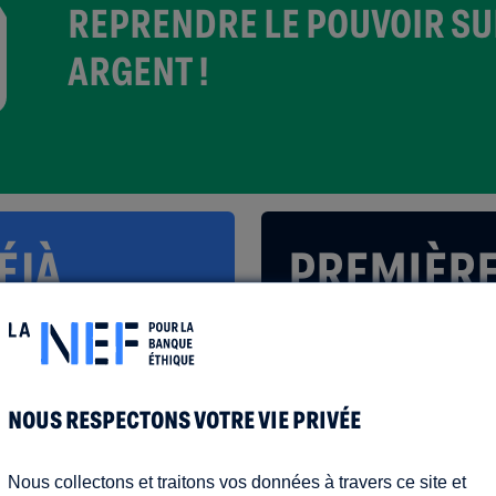
REPRENDRE LE POUVOIR SU
ARGENT !
ÉJÀ
PREMIÈR
 LIGNE ?
SOUSCRIP
LIGNE ?
ux identifiants de
NOUS RESPECTONS VOTRE VIE PRIVÉE
votre dernière
CRÉEZ VOTRE ESPA
Nous collectons et traitons vos données à travers ce site et