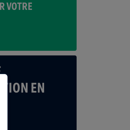
R VOTRE
E
TION EN
CE*