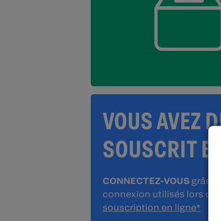
VOUS AVEZ D
SOUSCRIT EN
CONNECTEZ-VOUS
grâce a
connexion utilisés lors de
souscription en ligne*