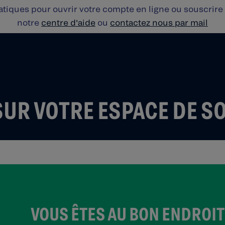
iques pour ouvrir votre compte en ligne ou souscrire 
notre
centre d'aide
ou
contactez nous par mail
SUR VOTRE ESPACE DE S
VOUS ÊTES AU BON ENDROI