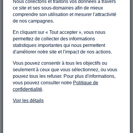
Nous collectons et traitons vos données à travers
ENDROIT POUR
ce site et ses sous-domaines afin de mieux
REPRENDRE LE POUVOIR
comprendre son utilisation et mesurer l'attractivité
de nos campagnes.
SUR VOTRE ARGENT !
En cliquant sur « Tout accepter », vous nous
permettez de collecter des informations
statistiques importantes qui nous permettent
d'améliorer notre site et l'impact de nos actions.
VOUS AVEZ DÉJÀ SOUSCRIT EN
Vous pouvez consentir à tous les objectifs ou
seulement à ceux que vous sélectionnez, ou vous
LIGNE ?
pouvez tous les refuser. Pour plus d'informations,
vous pouvez consulter notre
Politique de
confidentialité
.
CONNECTEZ-VOUS
grâce aux identifiants
de connexion utilisés lors de
votre
Voir les détails
dernière souscription en ligne*
Adresse e-mail