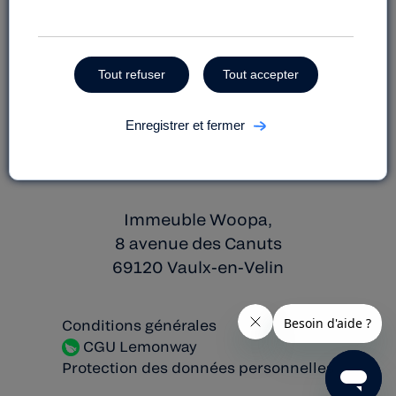
Tout refuser
Tout accepter
lanef.com
Enregistrer et fermer
La Nef
Immeuble Woopa,
8 avenue des Canuts
69120 Vaulx-en-Velin
Conditions générales
CGU Lemonway
Protection des données personnelles